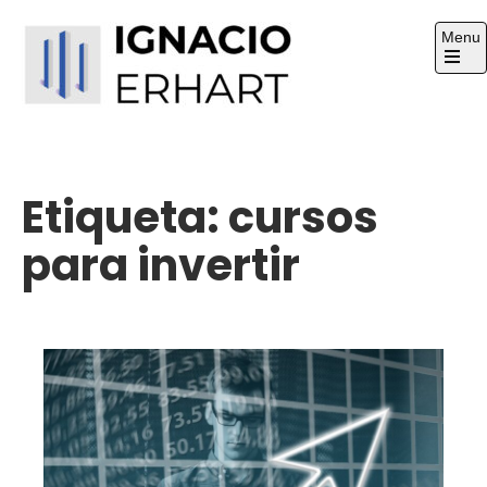
Skip
Menu
to
content
Open
the
Ignacio Erhart
main
Sitio Web
menu
Etiqueta:
cursos
para invertir