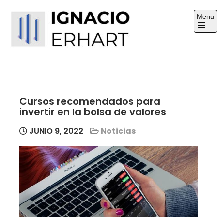
Skip
Menu
to
content
Open
the
Ignacio Erhart
main
Sitio Web
menu
Cursos recomendados para
invertir en la bolsa de valores
JUNIO 9, 2022
Noticias