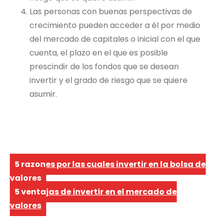
Las personas con buenas perspectivas de
crecimiento pueden acceder a él por medio
del mercado de capitales o inicial con el que
cuenta, el plazo en el que es posible
prescindir de los fondos que se desean
invertir y el grado de riesgo que se quiere
asumir.
Navegación
5 razones por las cuales invertir en la bolsa de
de
valores
5 ventajas de invertir en el mercado de
entradas
valores