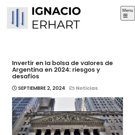
Skip
Menu
to
content
Open
the
Ignacio Erhart
main
Sitio Web
menu
Invertir en la bolsa de valores de
Argentina en 2024: riesgos y
desafíos
SEPTIEMBRE 2, 2024
Noticias