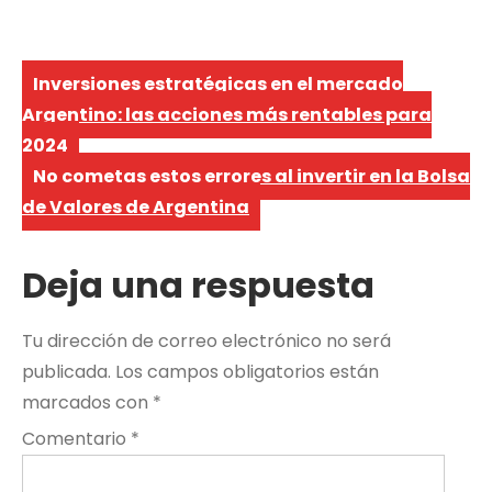
Navegación
Inversiones estratégicas en el mercado
de
Argentino: las acciones más rentables para
2024
entradas
No cometas estos errores al invertir en la Bolsa
de Valores de Argentina
Deja una respuesta
Tu dirección de correo electrónico no será
publicada.
Los campos obligatorios están
marcados con
*
Comentario
*